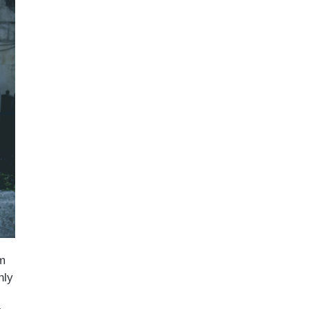
em
nly