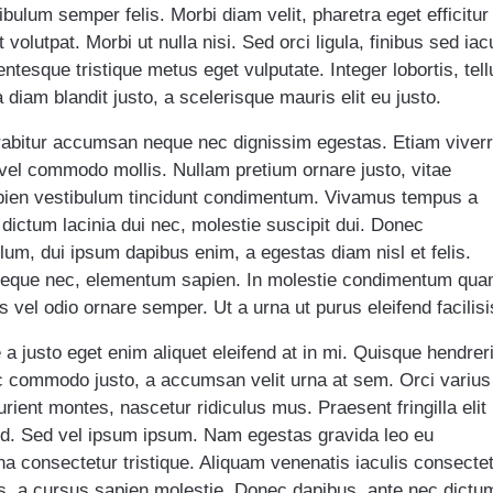
ulum semper felis. Morbi diam velit, pharetra eget efficitur
volutpat. Morbi ut nulla nisi. Sed orci ligula, finibus sed iac
ntesque tristique metus eget vulputate. Integer lobortis, tell
 diam blandit justo, a scelerisque mauris elit eu justo.
Curabitur accumsan neque nec dignissim egestas. Etiam viver
 vel commodo mollis. Nullam pretium ornare justo, vitae
sapien vestibulum tincidunt condimentum. Vivamus tempus a
 dictum lacinia dui nec, molestie suscipit dui. Donec
lum, dui ipsum dapibus enim, a egestas diam nisl et felis.
 neque nec, elementum sapien. In molestie condimentum qu
 vel odio ornare semper. Ut a urna ut purus eleifend facilisi
 justo eget enim aliquet eleifend at in mi. Quisque hendreri
c commodo justo, a accumsan velit urna at sem. Orci varius
rient montes, nascetur ridiculus mus. Praesent fringilla elit
ed. Sed vel ipsum ipsum. Nam egestas gravida leo eu
consectetur tristique. Aliquam venenatis iaculis consectet
es, a cursus sapien molestie. Donec dapibus, ante nec dictu