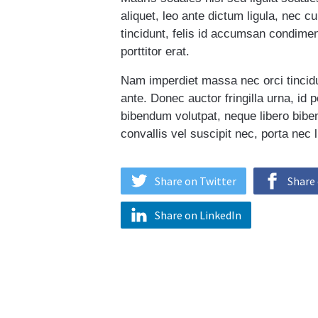
aliquet, leo ante dictum ligula, nec c
tincidunt, felis id accumsan condime
porttitor erat.
Nam imperdiet massa nec orci tincidun
ante. Donec auctor fringilla urna, id p
bibendum volutpat, neque libero biben
convallis vel suscipit nec, porta nec
Share on Twitter
Share
Share on LinkedIn