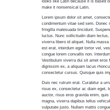
looks like Latin because it is based 
make it nonsensical Latin.
Lorem ipsum dolor sit amet, consecte
condimentum vitae sed sem. Donec neq
fringilla malesuada tincidunt. Suspendi
luctus. Nunc sollicitudin diam lectus
viverra libero id aliquet. Nulla massa
est erat, interdum eget tortor vel, 
congue lorem convallis non. Interdu
Vestibulum viverra dui sit amet eros 
dignissim ex, a aliquam lacus rhoncu
consectetur cursus. Quisque quis imp
Duis nec rutrum erat. Curabitur a urn
risus ex, consectetur ac diam eget, 
auctor, risus eros gravida enim, quis 
magna, viverra dapibus tellus vehicu
vulputate justo. Nullam mattis congue