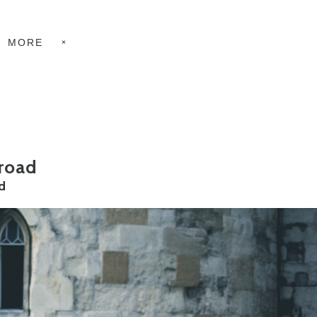
MORE
 road
d