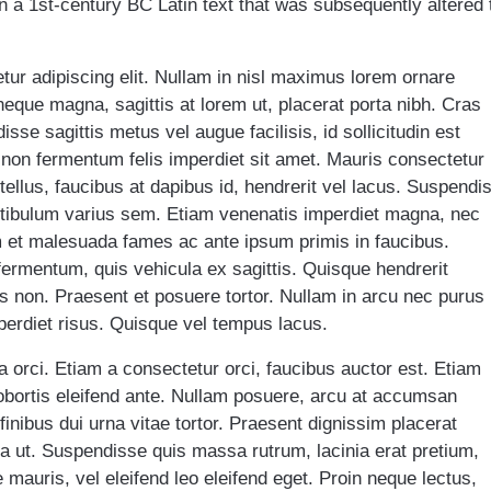
on a 1st-century BC Latin text that was subsequently altered 
tur adipiscing elit. Nullam in nisl maximus lorem ornare
ue magna, sagittis at lorem ut, placerat porta nibh. Cras
sse sagittis metus vel augue facilisis, id sollicitudin est
, non fermentum felis imperdiet sit amet. Mauris consectetur
 tellus, faucibus at dapibus id, hendrerit vel lacus. Suspendi
vestibulum varius sem. Etiam venenatis imperdiet magna, nec
m et malesuada fames ac ante ipsum primis in faucibus.
fermentum, quis vehicula ex sagittis. Quisque hendrerit
s non. Praesent et posuere tortor. Nullam in arcu nec purus
erdiet risus. Quisque vel tempus lacus.
a orci. Etiam a consectetur orci, faucibus auctor est. Etiam
lobortis eleifend ante. Nullam posuere, arcu at accumsan
finibus dui urna vitae tortor. Praesent dignissim placerat
la ut. Suspendisse quis massa rutrum, lacinia erat pretium,
 mauris, vel eleifend leo eleifend eget. Proin neque lectus,