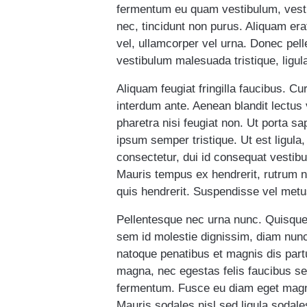
fermentum eu quam vestibulum, vestib
nec, tincidunt non purus. Aliquam erat 
vel, ullamcorper vel urna. Donec pelle
vestibulum malesuada tristique, ligula
Aliquam feugiat fringilla faucibus. 
interdum ante. Aenean blandit lectus
pharetra nisi feugiat non. Ut porta 
ipsum semper tristique. Ut est ligula,
consectetur, dui id consequat vestibu
Mauris tempus ex hendrerit, rutrum
quis hendrerit. Suspendisse vel metus
Pellentesque nec urna nunc. Quisque a
sem id molestie dignissim, diam nun
natoque penatibus et magnis dis partu
magna, nec egestas felis faucibus s
fermentum. Fusce eu diam eget magna 
Mauris sodales nisl sed ligula sodal